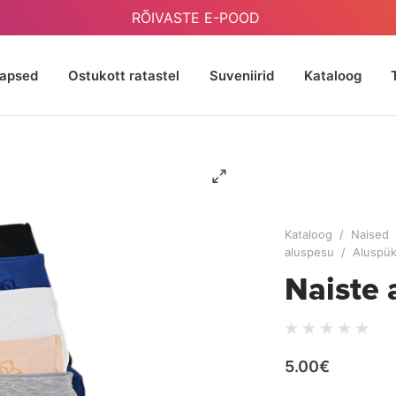
RÕIVASTE E-POOD
Lapsed
Ostukott ratastel
Suveniirid
Kataloog
Kataloog
/
Naised
aluspesu
/
Aluspük
Naiste
5.00€