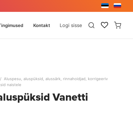
Logi sisse
Tingimused
Kontakt
/
Aluspesu, aluspüksid, alussärk, rinnahoidjad, korrigeeriv
sid naistele
 aluspüksid Vanetti