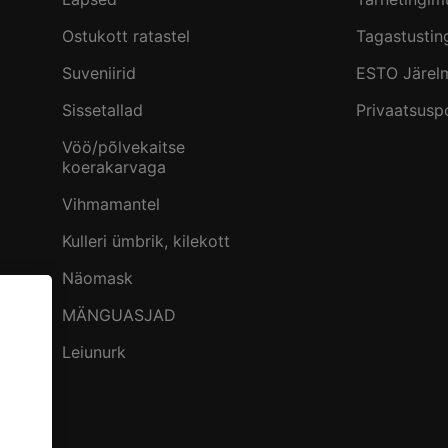
Ostukott ratastel
Tagastusti
Suveniirid
ESTO Järel
Sissetallad
Privaatsuspo
Vöö/põlvekaitse
koerakarvaga
Vihmamantel
Kulleri ümbrik, kilekott
Näomask
MÄNGUASJAD
Leiunurk