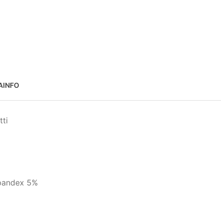
AINFO
tti
spandex 5%