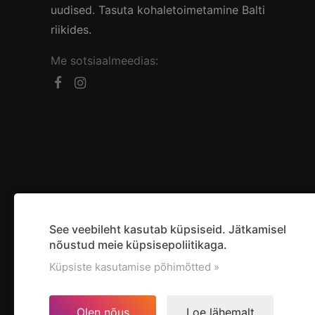
uudised. Tasuta kohaletoimetamine Balti
riikides.
Me sotsiaalmeedias:
See veebileht kasutab küpsiseid. Jätkamisel
nõustud meie küpsisepoliitikaga.
Küpsiste kasutamise põhimõtted »
Olen nõus
Loe lähemalt