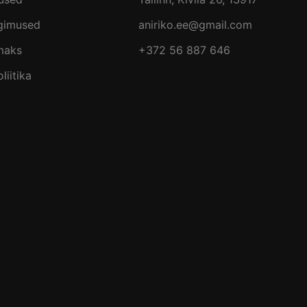
ngimused
aniriko.ee@gmail.com
maks
+372 56 887 646
liitika