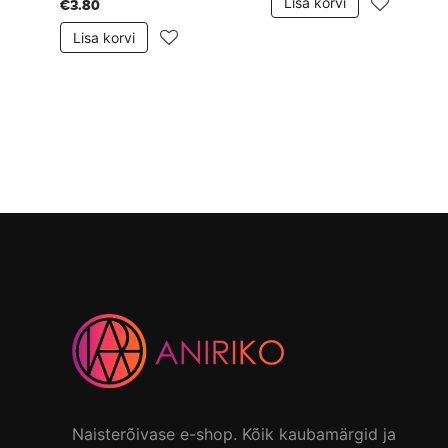
Lisa korvi
€3.80
Lisa korvi
Naisterõivase e-shop. Kõik kaubamärgid ja