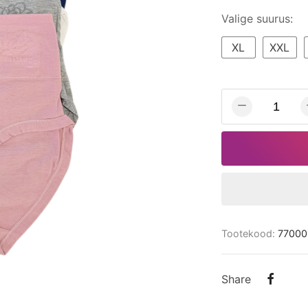
Valige suurus:
XL
XXL
Tootekood:
77000
Share