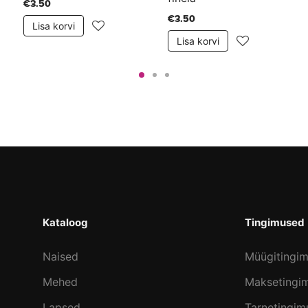
€3.50
€3.50
Lisa korvi
Lisa korvi
Kataloog
Tingimused
Naised
Müügitingi
Mehed
Maksetingi
Lapsed
Tarnetingim