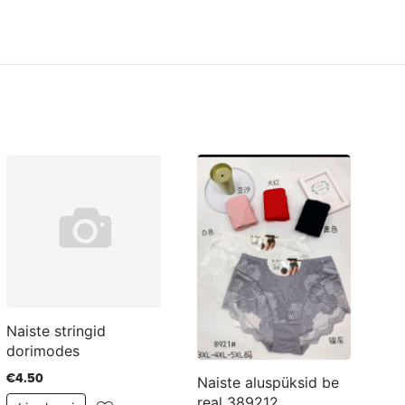
Naiste stringid
dorimodes
€4.50
Naiste aluspüksid be
Na
real 389212
mi