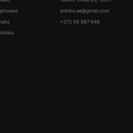
ngimused
aniriko.ee@gmail.com
maks
+372 56 887 646
liitika