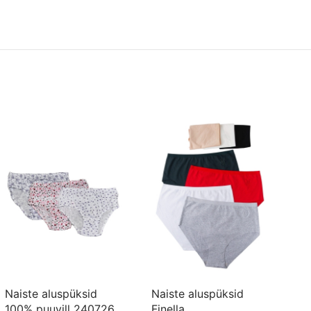
11
al
€3
Naiste aluspüksid
Naiste aluspüksid
100% puuvill 240726
Finella