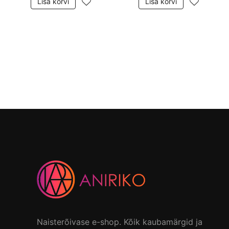
Lisa korvi
Lisa korvi
Naisterõivase e-shop. Kõik kaubamärgid ja