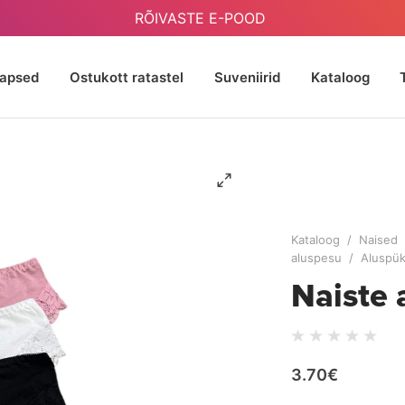
RÕIVASTE E-POOD
Lapsed
Ostukott ratastel
Suveniirid
Kataloog
Kataloog
/
Naised
aluspesu
/
Aluspük
Naiste
3.70€