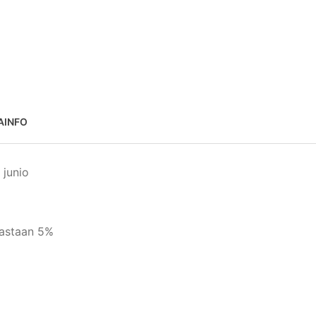
AINFO
 junio
lastaan 5%