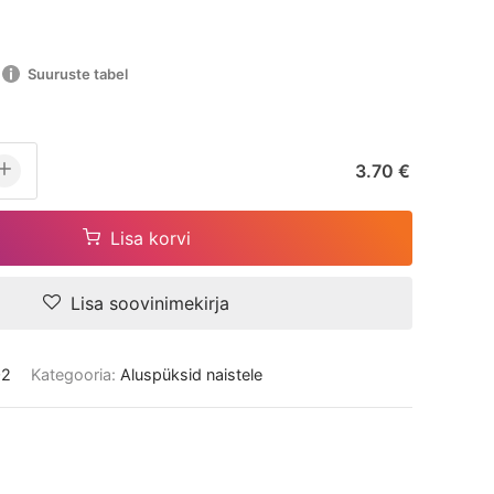
Suuruste tabel
3.70 €
Lisa korvi
Lisa soovinimekirja
02
Kategooria:
Aluspüksid naistele