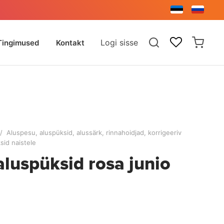
Logi sisse
Tingimused
Kontakt
/
Aluspesu, aluspüksid, alussärk, rinnahoidjad, korrigeeriv
sid naistele
 aluspüksid rosa junio