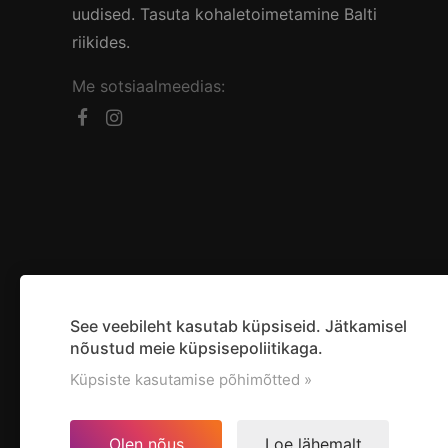
uudised. Tasuta kohaletoimetamine Balti
riikides.
Me sotsiaalmeedias:
See veebileht kasutab küpsiseid. Jätkamisel
nõustud meie küpsisepoliitikaga.
Küpsiste kasutamise põhimõtted »
Olen nõus
Loe lähemalt