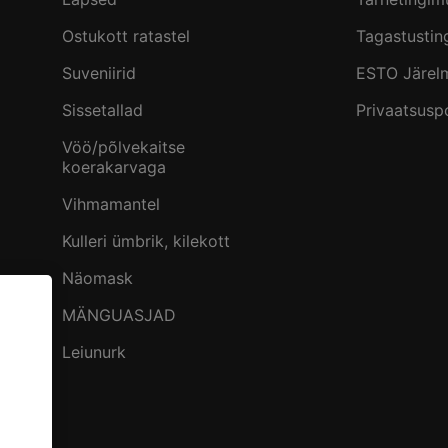
Ostukott ratastel
Tagastusti
Suveniirid
ESTO Järel
Sissetallad
Privaatsuspo
Vöö/põlvekaitse
koerakarvaga
Vihmamantel
Kulleri ümbrik, kilekott
Näomask
MÄNGUASJAD
Leiunurk