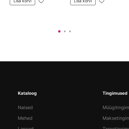
Lisa korvi
Lisa korvi
Kataloog
Tingimused
Naised
Müügitingi
Mehed
Maksetingi
Lapsed
Tarnetingim