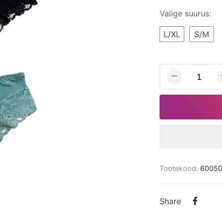
Valige suurus:
L/XL
S/M
Tootekood:
6005
Share