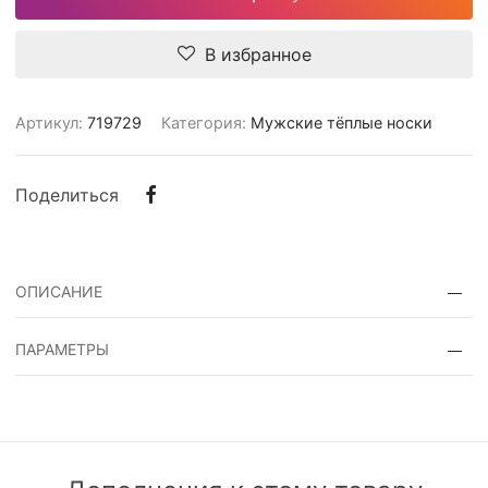
В избранное
Артикул:
719729
Категория:
Мужские тёплые носки
Поделиться
ОПИСАНИЕ
Meeste sokid/
ПАРАМЕТРЫ
693586262719729
Артикул:
719729
Koostis:puuvill 85%+polüester 10%, elastaan 5%
Категория:
Мужские тёплые носки
Värv: mix