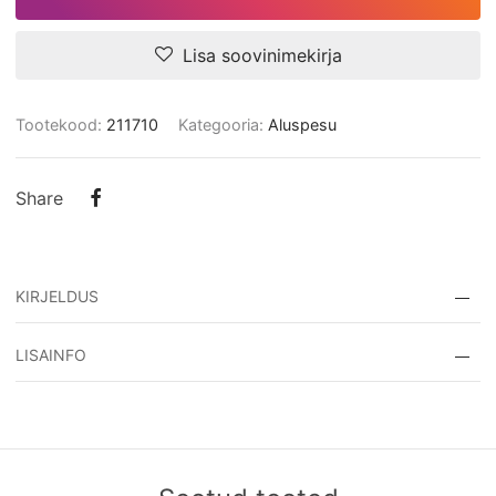
Lisa soovinimekirja
Tootekood:
211710
Kategooria:
Aluspesu
Share
KIRJELDUS
Naiste termo retuusid 1234562117107
LISAINFO
Koostis: polüester 62%, viskoos 35%, lükra 03%
Tootekood:
211710
Värv: must
Kategooria:
Aluspesu