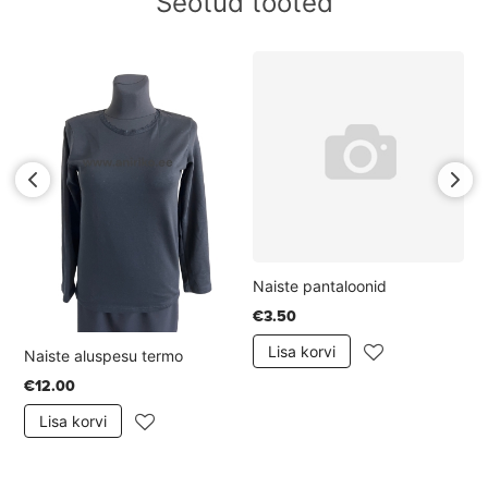
Seotud tooted
Naiste pantaloonid
€3.50
Lisa korvi
Naiste aluspesu termo
Nai
€12.00
Lisa korvi