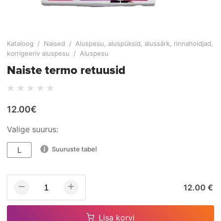
Kataloog
/
Naised
/
Aluspesu, aluspüksid, alussärk, rinnahoidjad,
korrigeeriv aluspesu
/
Aluspesu
Naiste termo retuusid
12.00€
Valige suurus:
L
Suuruste tabel
12.00 €
Lisa korvi