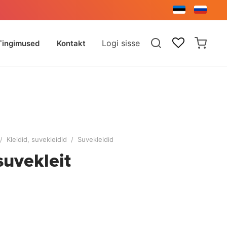
Logi sisse
Tingimused
Kontakt
/
Kleidid, suvekleidid
/
Suvekleidid
 suvekleit