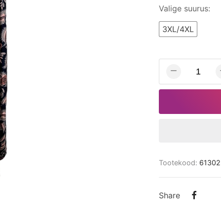
Valige suurus:
3XL/4XL
Tootekood:
61302
Share