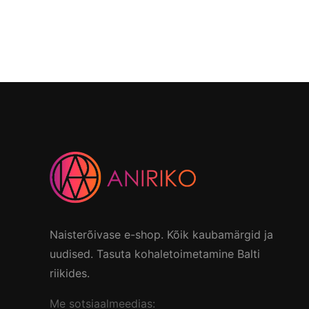
Naisterõivase e-shop. Kõik kaubamärgid ja
uudised. Tasuta kohaletoimetamine Balti
riikides.
Me sotsiaalmeedias: