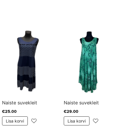
Naiste suvekleit
Naiste suvekleit
Na
€25.00
€29.00
€2
Lisa korvi
Lisa korvi
L