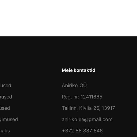
Meie kontaktid
mused
Aniriko OÜ
mused
Reg. nr: 12411665
used
Tallinn, Kivila 26, 13917
ngimused
aniriko.ee@gmail.com
maks
+372 56 887 646