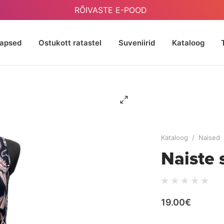
RÕIVASTE E-POOD
Lapsed
Ostukott ratastel
Suveniirid
Kataloog
Kataloog
/
Naised
Naiste
19.00€