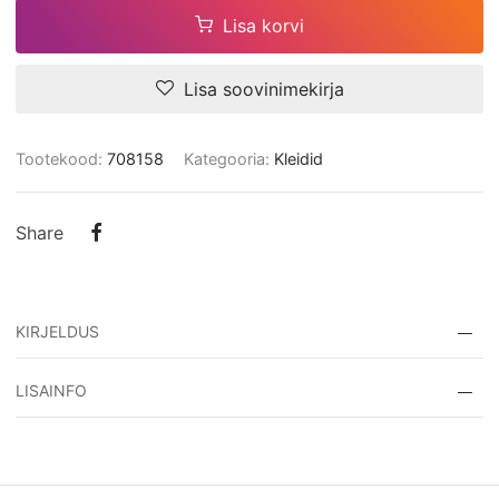
Lisa korvi
Lisa soovinimekirja
Tootekood:
708158
Kategooria:
Kleidid
Share
KIRJELDUS
Naiste kleit Niina
LISAINFO
3910260708158
Tootekood:
708158
Värv: mix
Kategooria:
Kleidid