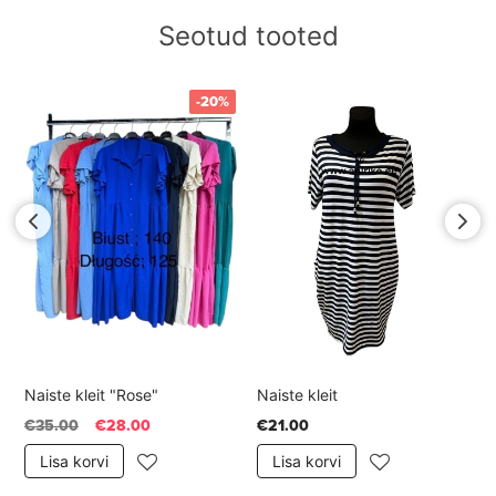
Suurus: Üks suurus
Seotud tooted
Koostis: polüester 100%
-20%
Naiste kleit "Rose"
Naiste kleit
€35.00
€28.00
€21.00
Lisa korvi
Lisa korvi