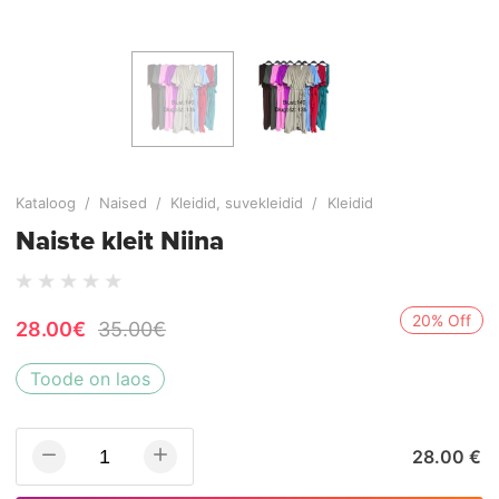
Kataloog
/
Naised
/
Kleidid, suvekleidid
/
Kleidid
Naiste kleit Niina
20% Off
28.00€
35.00€
Toode on laos
28.00 €