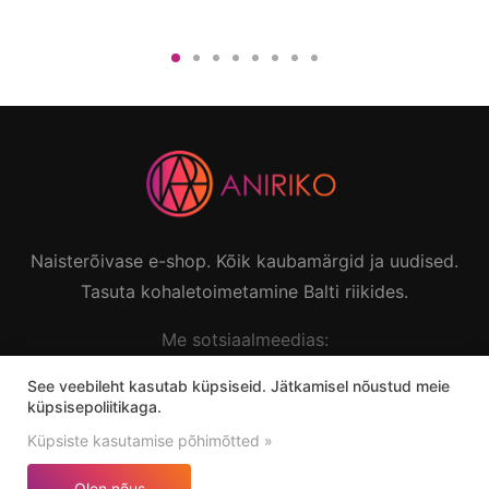
Naisterõivase e-shop. Kõik kaubamärgid ja uudised.
Tasuta kohaletoimetamine Balti riikides.
Me sotsiaalmeedias:
See veebileht kasutab küpsiseid. Jätkamisel nõustud meie
küpsisepoliitikaga.
Küpsiste kasutamise põhimõtted »
Aniriko © 2026 Kõik õigused kaitstud.
Olen nõus