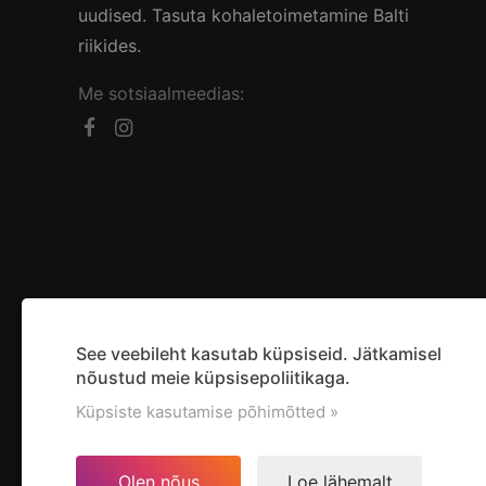
uudised. Tasuta kohaletoimetamine Balti
riikides.
Me sotsiaalmeedias:
See veebileht kasutab küpsiseid. Jätkamisel
nõustud meie küpsisepoliitikaga.
Küpsiste kasutamise põhimõtted »
Olen nõus
Loe lähemalt