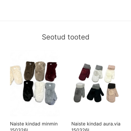
Seotud tooted
Naiste kindad minmin
Naiste kindad aura.via
150326L
150326L