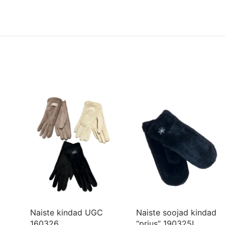
Naiste kindad UGC
Naiste soojad kindad
160326
“prius” 190325L