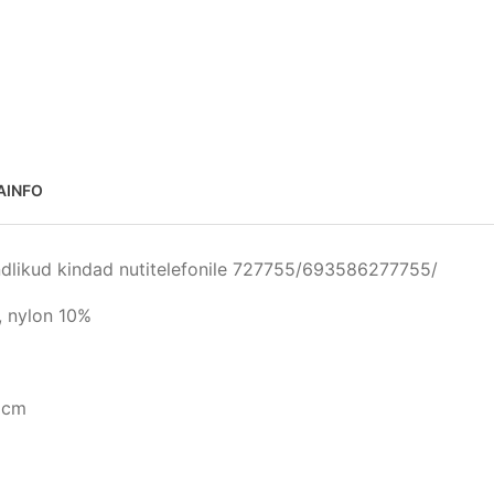
AINFO
ndlikud kindad nutitelefonile 727755/693586277755/
, nylon 10%
 cm