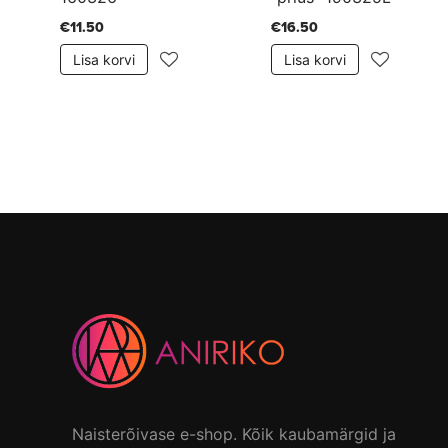
€11.50
€16.50
Lisa korvi
Lisa korvi
Naisterõivase e-shop. Kõik kaubamärgid ja