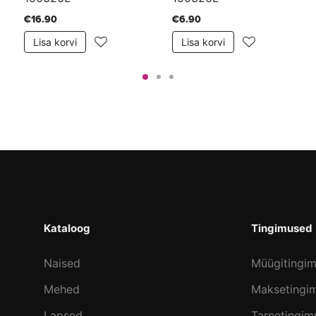
€16.90
€6.90
Lisa korvi
Lisa korvi
Kataloog
Tingimused
Naised
Müügitingi
Mehed
Maksetingi
Lapsed
Tarnetingim