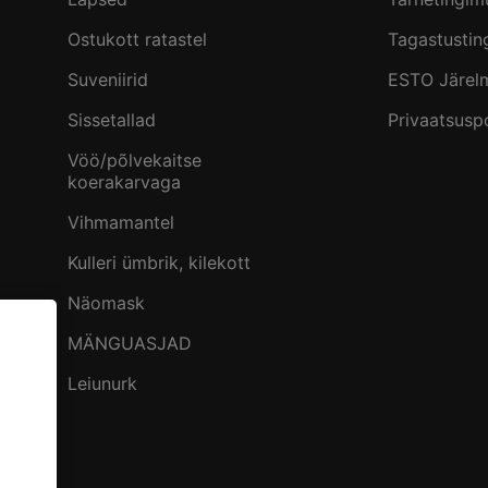
Ostukott ratastel
Tagastusti
Suveniirid
ESTO Järel
Sissetallad
Privaatsuspo
Vöö/põlvekaitse
koerakarvaga
Vihmamantel
Kulleri ümbrik, kilekott
Näomask
MÄNGUASJAD
Leiunurk