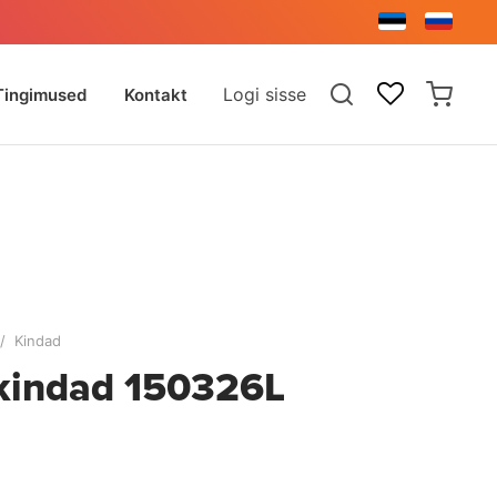
Logi sisse
Tingimused
Kontakt
/
Kindad
e kindad 150326L