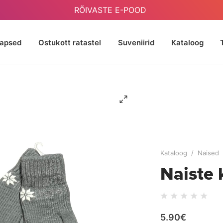
RÕIVASTE E-POOD
Lapsed
Ostukott ratastel
Suveniirid
Kataloog
Kataloog
/
Naised
Naist
5.90€