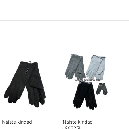
Naiste kindad
Naiste kindad
Na
190325L
15