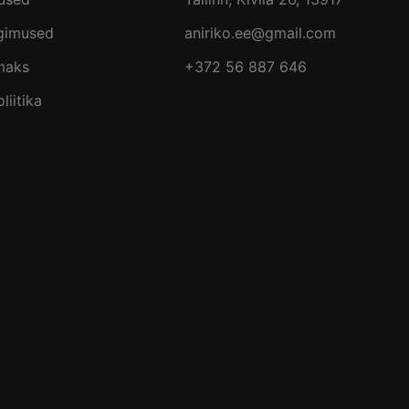
ngimused
aniriko.ee@gmail.com
maks
+372 56 887 646
liitika